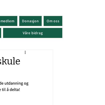
i medlem
Donasjon
Om oss
Våre bidrag
skule
de utdanning og 
til å delta!