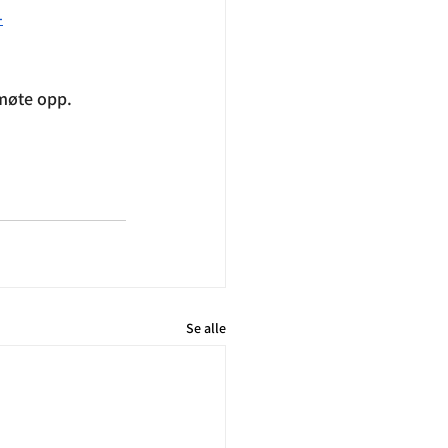
-
møte opp.
Se alle