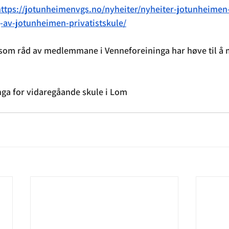
https://jotunheimenvgs.no/nyheiter/nyheiter-jotunheimen
g-av-jotunheimen-privatistskule/
 som råd av medlemmane i Venneforeininga har høve til å 
nga for vidaregåande skule i Lom